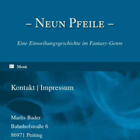
Zum
Inhalt
springen
Eine Einweihungsgeschichte im Fantasy-Genre
Menü
Kontakt | Impressum
Marlis Bader
Bahnhofstraße 6
86971 Peiting